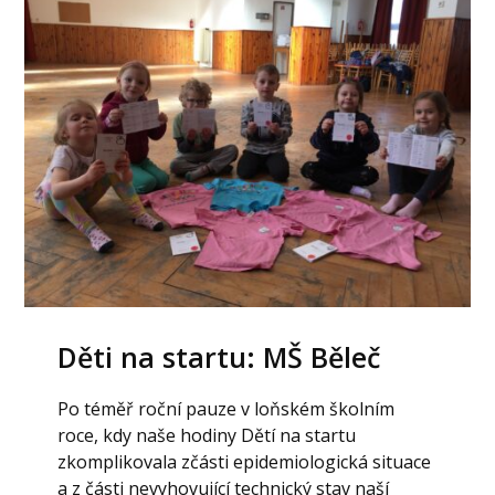
Děti na startu: MŠ Běleč
Po téměř roční pauze v loňském školním
roce, kdy naše hodiny Dětí na startu
zkomplikovala zčásti epidemiologická situace
a z části nevyhovující technický stav naší