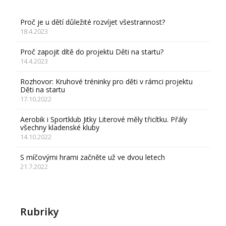
Proč je u dětí důležité rozvíjet všestrannost?
18.4.2023
Proč zapojit dítě do projektu Děti na startu?
14.4.2023
Rozhovor: Kruhové tréninky pro děti v rámci projektu
Děti na startu
17.10.2022
Aerobik i Sportklub Jitky Literové měly třicítku. Přály
všechny kladenské kluby
14.10.2022
S míčovými hrami začněte už ve dvou letech
21.7.2022
Rubriky