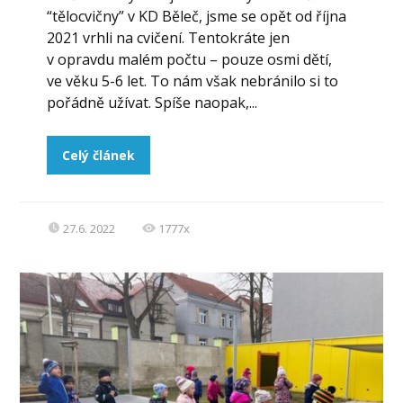
“tělocvičny” v KD Běleč, jsme se opět od října
2021 vrhli na cvičení. Tentokráte jen
v opravdu malém počtu – pouze osmi dětí,
ve věku 5-6 let. To nám však nebránilo si to
pořádně užívat. Spíše naopak,...
Celý článek
27.6. 2022
1777x