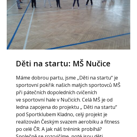
Děti na startu: MŠ Nučice
Máme dobrou partu, jsme „Děti na startu“ je
sportovní pokřik našich malých sportovců MŠ
při pátečních dopoledních cvičeních
ve sportovní hale v Nučicích. Celá MŠ je od
ledna zapojena do projektu „ Děti na startu“
pod Sportklubem Kladno, celý projekt je
realizován Českým svazem aerobiku a fitness
po celé ČR. A jak náš trénink probíhá?
Společně se rozcvičíme, poté jsou děti