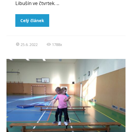
Libušín ve čtvrtek. ...
Celý článek
25.6. 2022
1788x