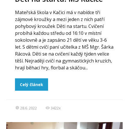
Mateřská škola v Kačici má v nabídce tři
zájmové kroužky a mezi jeden z nich patří
pohybový kroužek Děti na startu. Cvičení
probíhá každou středu od 16:10 v místní
sokolovně a je zapsáno 21 dětí ve věku 3-6
let. S dětmi cvičí paní učitelka z MŠ Mgr. Šárka
Rácová. Děti se na cvičení každý týden velice
těší. Nejraději cvičí na gymnastických kruzích,
hrají běhací hry, florbal a skáčou...
Celý článek
28.6. 2022
3422x