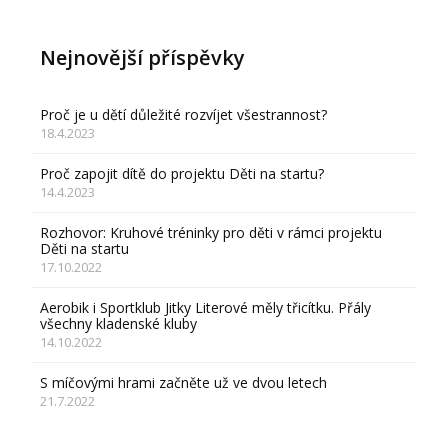
Nejnovější příspěvky
Proč je u dětí důležité rozvíjet všestrannost?
18.4.2023
Proč zapojit dítě do projektu Děti na startu?
14.4.2023
Rozhovor: Kruhové tréninky pro děti v rámci projektu
Děti na startu
17.10.2022
Aerobik i Sportklub Jitky Literové měly třicítku. Přály
všechny kladenské kluby
14.10.2022
S míčovými hrami začněte už ve dvou letech
21.7.2022