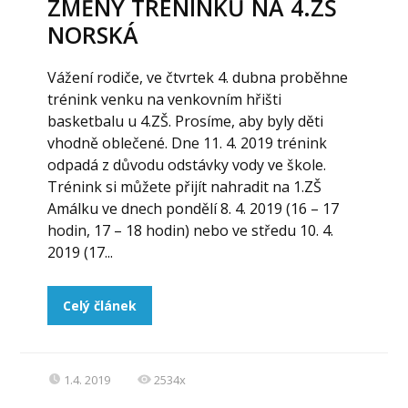
ZMĚNY TRÉNINKŮ NA 4.ZŠ
NORSKÁ
Vážení rodiče, ve čtvrtek 4. dubna proběhne
trénink venku na venkovním hřišti
basketbalu u 4.ZŠ. Prosíme, aby byly děti
vhodně oblečené. Dne 11. 4. 2019 trénink
odpadá z důvodu odstávky vody ve škole.
Trénink si můžete přijít nahradit na 1.ZŠ
Amálku ve dnech pondělí 8. 4. 2019 (16 – 17
hodin, 17 – 18 hodin) nebo ve středu 10. 4.
2019 (17...
Celý článek
1.4. 2019
2534x