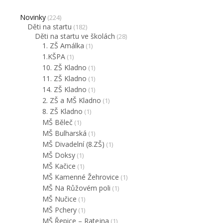
Novinky
(224)
Děti na startu
(182)
Děti na startu ve školách
(28)
1. ZŠ Amálka
(1)
1.KŠPA
(1)
10. ZŠ Kladno
(1)
11. ZŠ Kladno
(1)
14. ZŠ Kladno
(1)
2. ZŠ a MŠ Kladno
(1)
8. ZŠ Kladno
(1)
MŠ Běleč
(1)
MŠ Bulharská
(1)
MŠ Divadelní (8.ZŠ)
(1)
MŠ Doksy
(1)
MŠ Kačice
(1)
MŠ Kamenné Žehrovice
(1)
MŠ Na Růžovém poli
(1)
MŠ Nučice
(1)
MŠ Pchery
(1)
MŠ Řepice – Ratejna
(1)