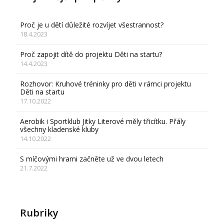
Proč je u dětí důležité rozvíjet všestrannost?
18.4.2023
Proč zapojit dítě do projektu Děti na startu?
14.4.2023
Rozhovor: Kruhové tréninky pro děti v rámci projektu
Děti na startu
17.10.2022
Aerobik i Sportklub Jitky Literové měly třicítku. Přály
všechny kladenské kluby
14.10.2022
S míčovými hrami začněte už ve dvou letech
21.7.2022
Rubriky