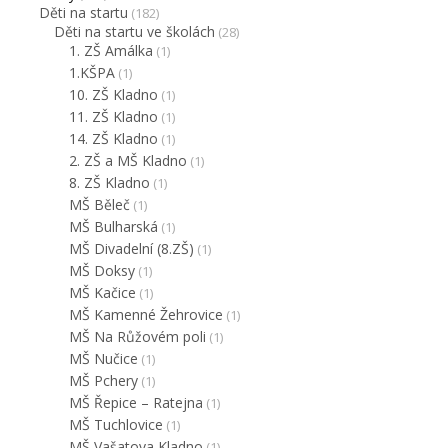
Děti na startu
(182)
Děti na startu ve školách
(28)
1. ZŠ Amálka
(1)
1.KŠPA
(1)
10. ZŠ Kladno
(1)
11. ZŠ Kladno
(1)
14. ZŠ Kladno
(1)
2. ZŠ a MŠ Kladno
(1)
8. ZŠ Kladno
(1)
MŠ Běleč
(1)
MŠ Bulharská
(1)
MŠ Divadelní (8.ZŠ)
(1)
MŠ Doksy
(1)
MŠ Kačice
(1)
MŠ Kamenné Žehrovice
(1)
MŠ Na Růžovém poli
(1)
MŠ Nučice
(1)
MŠ Pchery
(1)
MŠ Řepice – Ratejna
(1)
MŠ Tuchlovice
(1)
MŠ Vašatova Kladno
(1)