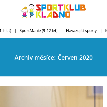
-9 let)
SportManie (9-12 let)
Navazující sporty
Archiv měsíce: Červen 2020