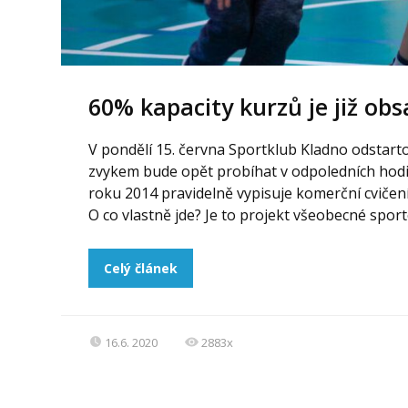
60% kapacity kurzů je již ob
V pondělí 15. června Sportklub Kladno odstartov
zvykem bude opět probíhat v odpoledních hodin
roku 2014 pravidelně vypisuje komerční cvičení 
O co vlastně jde? Je to projekt všeobecné sport
Celý článek
16.6. 2020
2883x