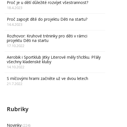
Proč je u dětí důležité rozvíjet všestrannost?
18.4.2023
Proč zapojit dítě do projektu Děti na startu?
14.4.2023
Rozhovor: Kruhové tréninky pro děti v rámci
projektu Děti na startu
17.10.2022
Aerobik i Sportklub Jitky Literové měly třicítku. Přály
všechny kladenské kluby
14.10.2022
S míčovými hrami začněte už ve dvou letech
21.7.2022
Rubriky
Novinky
(224)