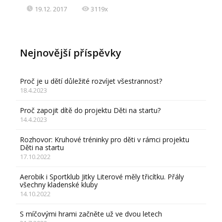
19.12. 2017
3119x
Nejnovější příspěvky
Proč je u dětí důležité rozvíjet všestrannost?
18.4.2023
Proč zapojit dítě do projektu Děti na startu?
14.4.2023
Rozhovor: Kruhové tréninky pro děti v rámci projektu
Děti na startu
17.10.2022
Aerobik i Sportklub Jitky Literové měly třicítku. Přály
všechny kladenské kluby
14.10.2022
S míčovými hrami začněte už ve dvou letech