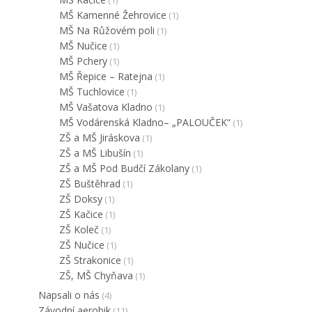
(1)
MŠ Kamenné Žehrovice
(1)
MŠ Na Růžovém poli
(1)
MŠ Nučice
(1)
MŠ Pchery
(1)
MŠ Řepice – Ratejna
(1)
MŠ Tuchlovice
(1)
MŠ Vašatova Kladno
(1)
MŠ Vodárenská Kladno– „PALOUČEK“
(1)
ZŠ a MŠ Jiráskova
(1)
ZŠ a MŠ Libušín
(1)
ZŠ a MŠ Pod Budčí Zákolany
(1)
ZŠ Buštěhrad
(1)
ZŠ Doksy
(1)
ZŠ Kačice
(1)
ZŠ Koleč
(1)
ZŠ Nučice
(1)
ZŠ Strakonice
(1)
ZŠ, MŠ Chyňava
(1)
Napsali o nás
(4)
Závodní aerobik
(11)