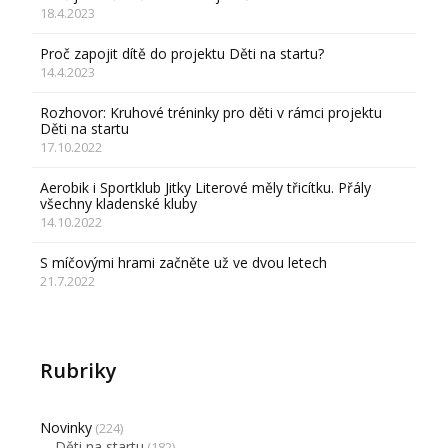
18.4.2023
Proč zapojit dítě do projektu Děti na startu?
14.4.2023
Rozhovor: Kruhové tréninky pro děti v rámci projektu
Děti na startu
17.10.2022
Aerobik i Sportklub Jitky Literové měly třicítku. Přály
všechny kladenské kluby
14.10.2022
S míčovými hrami začněte už ve dvou letech
21.7.2022
Rubriky
Novinky
(224)
Děti na startu
(182)