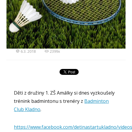
6.3. 2018
2399x
Děti z družiny 1. ZŠ Amálky si dnes vyzkoušely
trénink badmintonu s trenéry z
Badminton
Club Kladno
.
https://www.facebook.com/detinastartukladno/vide