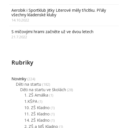
Aerobik i Sportklub Jitky Literové měly třicítku. Přály
všechny kladenské kluby
14.10.2022
S míčovými hrami začněte už ve dvou letech
21.7.2022
Rubriky
Novinky
(224)
Děti na startu
(182)
Děti na startu ve školách
(28)
1. ZŠ Amálka
(1)
1.KŠPA
(1)
10. ZŠ Kladno
(1)
11. ZŠ Kladno
(1)
14. ZŠ Kladno
(1)
2. ZŠ a MŠ Kladno
(1)