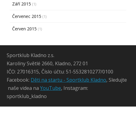
Září 2015
(1)
Červenec 2015
(1)
Červen 2015
(1)
Sportklub Kladno z.s.
Karolíny Světlé 2660, Kladno, 272 01
IČO: 27016315, Číslo účtu: 51-5532810277/0100
Facebook:
Děti na startu - Sportklub Kladno
, Sledujte
naše videa na
YouTube
, Instagram:
sportklub_kladno
inolevant
jojobet güncel
jojobet güncel
jojobet giriş
jojobet
ca