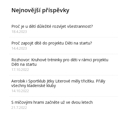
Nejnovější příspěvky
Proč je u dětí důležité rozvíjet všestrannost?
18.4.2023
Proč zapojit dítě do projektu Děti na startu?
14.4.2023
Rozhovor: Kruhové tréninky pro děti v rámci projektu
Děti na startu
17.10.2022
Aerobik i Sportklub Jitky Literové měly třicítku. Přály
všechny kladenské kluby
14.10.2022
S míčovými hrami začněte už ve dvou letech
21.7.2022