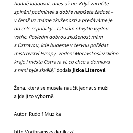
hodně lobbovat, dnes už ne. Když zaručíte
splnění podmínek a dobře napíšete žádost –
v čemž už máme zkušenosti a předáváme je
do celé republiky – tak vám obvykle vyjdou
vstříc. Poslední dobrou zkušenost mám
s Ostravou, kde budeme v červnu pořádat
mistrovství Evropy. Vedení Moravskoslezského
kraje i města Ostrava ví, co chce a domluva
s nimi byla skvělá,
“ dodala
Jitka Literová
.
Žena, která se musela naučit jednat s muži
a jde jí to výborně.
Autor: Rudolf Muzika
http://pribramsky.denik.cz/