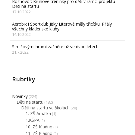
Rozhovor: Kruhové tréninky pro děti v rámci projektu
Děti na startu
17.10.2022
Aerobik i Sportklub Jitky Literové měly třicítku. Přály
všechny kladenské kluby
14.10.2022
S míčovými hrami začněte už ve dvou letech
21.7.2022
Rubriky
Novinky
(224)
Děti na startu
(182)
Děti na startu ve školách
(28)
1. ZŠ Amálka
(1)
1.KŠPA
(1)
10. ZŠ Kladno
(1)
11. ZŠ Kladno
(1)