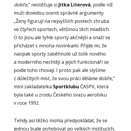
dobře
,“ nestěžuje si
Jitka Literová
, podle níž
muži dovedou ocenit správné argumenty.
„Ženy figurují na nejvyšších postech zhruba
ve čtyřech sportech, většinou těch mladších.
O to jsou ale tyhle sporty akčnější a snaží se
přicházet s mnoha novinkami. Přijde mi, že
naopak sporty zaběhnuté už tolik nového
a moderního nechtějí a jejich funkcionáři se
podle toho chovají. I proto pak ale slyšíme
z důležitých míst, že svou práci děláme dobře,“
míní zakladatelka
Sportklubu
ČASPV, která
byla také u zrodu Českého svazu aerobiku
v roce 1992.
Tehdy asi těžko mohla předpokládat, že se
jednou bude pohybovat po velkých institucích,