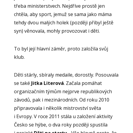
třeba ministerstvech. Nejdříve prostě jen
chtěla, aby sport, jemuž se sama jako máma
tehdy dvou malých holek (později přibyl ještě
syn) věnovala, mohly provozovat i děti.
To byl její hlavní záměr, proto založila svůj
klub.
Děti stárly, sbíraly medaile, dorostly. Posouvala
se také
Jitka Literová
. Začala pomáhat
organizačním týmům nejprve republikových
závodů, pak i mezinárodních. Od roku 2010
připravovala i několik mistrovství světa
i Evropy. V roce 2011 stála u založení aktivity
Česko se hýbe, o dva roky později spustila
i projekt
Děti na startu
. „Vše hlavně proto, že