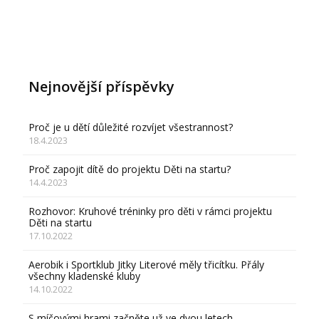
Nejnovější příspěvky
Proč je u dětí důležité rozvíjet všestrannost?
18.4.2023
Proč zapojit dítě do projektu Děti na startu?
14.4.2023
Rozhovor: Kruhové tréninky pro děti v rámci projektu
Děti na startu
17.10.2022
Aerobik i Sportklub Jitky Literové měly třicítku. Přály
všechny kladenské kluby
14.10.2022
S míčovými hrami začněte už ve dvou letech