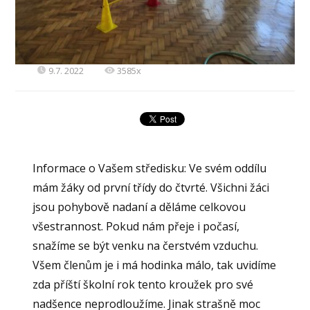
9.7. 2022
3585x
Informace o Vašem středisku: Ve svém oddílu
mám žáky od první třídy do čtvrté. Všichni žáci
jsou pohybově nadaní a děláme celkovou
všestrannost. Pokud nám přeje i počasí,
snažíme se být venku na čerstvém vzduchu.
Všem členům je i má hodinka málo, tak uvidíme
zda příští školní rok tento kroužek pro své
nadšence neprodloužíme. Jinak strašně moc