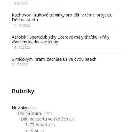
14.4.2023
Rozhovor: Kruhové tréninky pro děti v rámci projektu
Děti na startu
17.10.2022
Aerobik i Sportklub Jitky Literové měly třicítku. Přály
všechny kladenské kluby
14.10.2022
S míčovými hrami začněte už ve dvou letech
21.7.2022
Rubriky
Novinky
(224)
Děti na startu
(182)
Děti na startu ve školách
(28)
1. ZŠ Amálka
(1)
1.KŠPA
(1)