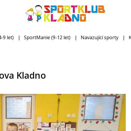
-9 let)
SportManie (9-12 let)
Navazující sporty
tova Kladno