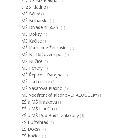
2. ZŠ a MŠ Kladno
(1)
8. ZŠ Kladno
(1)
MŠ Běleč
(1)
MŠ Bulharská
(1)
MŠ Divadelní (8.ZŠ)
(1)
MŠ Doksy
(1)
MŠ Kačice
(1)
MŠ Kamenné Žehrovice
(1)
MŠ Na Růžovém poli
(1)
MŠ Nučice
(1)
MŠ Pchery
(1)
MŠ Řepice – Ratejna
(1)
MŠ Tuchlovice
(1)
MŠ Vašatova Kladno
(1)
MŠ Vodárenská Kladno– „PALOUČEK“
(1)
ZŠ a MŠ Jiráskova
(1)
ZŠ a MŠ Libušín
(1)
ZŠ a MŠ Pod Budčí Zákolany
(1)
ZŠ Buštěhrad
(1)
ZŠ Doksy
(1)
ZŠ Kačice
(1)