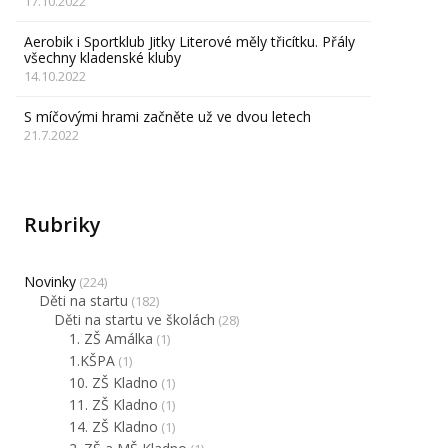
17.10.2022
Aerobik i Sportklub Jitky Literové měly třicítku. Přály
všechny kladenské kluby
14.10.2022
S míčovými hrami začněte už ve dvou letech
21.7.2022
Rubriky
Novinky
(224)
Děti na startu
(182)
Děti na startu ve školách
(28)
1. ZŠ Amálka
(1)
1.KŠPA
(1)
10. ZŠ Kladno
(1)
11. ZŠ Kladno
(1)
14. ZŠ Kladno
(1)