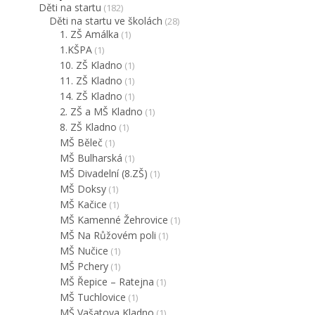
Děti na startu
(182)
Děti na startu ve školách
(28)
1. ZŠ Amálka
(1)
1.KŠPA
(1)
10. ZŠ Kladno
(1)
11. ZŠ Kladno
(1)
14. ZŠ Kladno
(1)
2. ZŠ a MŠ Kladno
(1)
8. ZŠ Kladno
(1)
MŠ Běleč
(1)
MŠ Bulharská
(1)
MŠ Divadelní (8.ZŠ)
(1)
MŠ Doksy
(1)
MŠ Kačice
(1)
MŠ Kamenné Žehrovice
(1)
MŠ Na Růžovém poli
(1)
MŠ Nučice
(1)
MŠ Pchery
(1)
MŠ Řepice – Ratejna
(1)
MŠ Tuchlovice
(1)
MŠ Vašatova Kladno
(1)