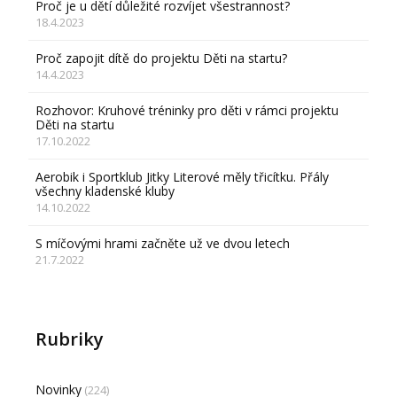
Proč je u dětí důležité rozvíjet všestrannost?
18.4.2023
Proč zapojit dítě do projektu Děti na startu?
14.4.2023
Rozhovor: Kruhové tréninky pro děti v rámci projektu
Děti na startu
17.10.2022
Aerobik i Sportklub Jitky Literové měly třicítku. Přály
všechny kladenské kluby
14.10.2022
S míčovými hrami začněte už ve dvou letech
21.7.2022
Rubriky
Novinky
(224)