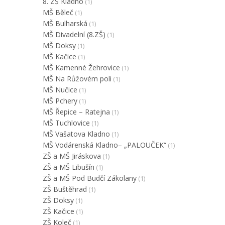
8. ZŠ Kladno
(1)
MŠ Běleč
(1)
MŠ Bulharská
(1)
MŠ Divadelní (8.ZŠ)
(1)
MŠ Doksy
(1)
MŠ Kačice
(1)
MŠ Kamenné Žehrovice
(1)
MŠ Na Růžovém poli
(1)
MŠ Nučice
(1)
MŠ Pchery
(1)
MŠ Řepice – Ratejna
(1)
MŠ Tuchlovice
(1)
MŠ Vašatova Kladno
(1)
MŠ Vodárenská Kladno– „PALOUČEK“
(1)
ZŠ a MŠ Jiráskova
(1)
ZŠ a MŠ Libušín
(1)
ZŠ a MŠ Pod Budčí Zákolany
(1)
ZŠ Buštěhrad
(1)
ZŠ Doksy
(1)
ZŠ Kačice
(1)
ZŠ Koleč
(1)