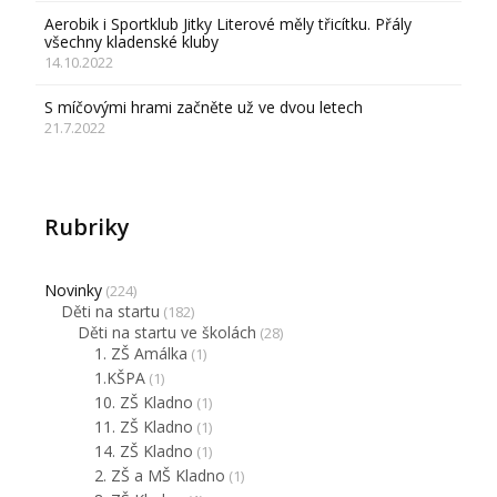
Aerobik i Sportklub Jitky Literové měly třicítku. Přály
všechny kladenské kluby
14.10.2022
S míčovými hrami začněte už ve dvou letech
21.7.2022
Rubriky
Novinky
(224)
Děti na startu
(182)
Děti na startu ve školách
(28)
1. ZŠ Amálka
(1)
1.KŠPA
(1)
10. ZŠ Kladno
(1)
11. ZŠ Kladno
(1)
14. ZŠ Kladno
(1)
2. ZŠ a MŠ Kladno
(1)