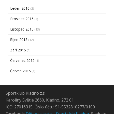
Leden 2016
(2)
Prosinec 2015
(3)
Listopad 2015
(13)
Říjen 2015
(12)
Září 2015
(1)
Červenec 2015
(1)
Červen 2015
(1)
Sportklub Kladno z.s.
Karolíny Světlé 2660, Kladno, 272 01
IČO: 27016315, Číslo účtu: 51-5532810277/0100
Facebook:
Děti na startu - Sportklub Kladno
, Sledujte