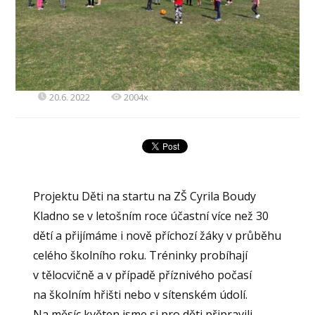
20.6. 2022
2004x
Projektu Děti na startu na ZŠ Cyrila Boudy
Kladno se v letošním roce účastní více než 30
dětí a přijímáme i nově příchozí žáky v průběhu
celého školního roku. Tréninky probíhají
v tělocvičně a v případě příznivého počasí
na školním hřišti nebo v sítenském údolí.
Na měsíc květen jsme si pro děti připravili