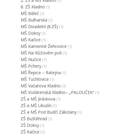
2. ZŠ a MŠ Kladno
(1)
8. ZŠ Kladno
(1)
MŠ Běleč
(1)
MŠ Bulharská
(1)
MŠ Divadelní (8.ZŠ)
(1)
MŠ Doksy
(1)
MŠ Kačice
(1)
MŠ Kamenné Žehrovice
(1)
MŠ Na Růžovém poli
(1)
MŠ Nučice
(1)
MŠ Pchery
(1)
MŠ Řepice – Ratejna
(1)
MŠ Tuchlovice
(1)
MŠ Vašatova Kladno
(1)
MŠ Vodárenská Kladno– „PALOUČEK“
(1)
ZŠ a MŠ Jiráskova
(1)
ZŠ a MŠ Libušín
(1)
ZŠ a MŠ Pod Budčí Zákolany
(1)
ZŠ Buštěhrad
(1)
ZŠ Doksy
(1)
ZŠ Kačice
(1)