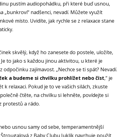
odinu pustím audiopohádku, při které buď usnou,
a „bunkroví“ nadšenci, nevadí. Můžete využít
nkové místo. Uvidíte, jak rychle se z relaxace stane
ticky.
inek skvělý, když ho zanesete do postele, uložíte,
e to jako s každou jinou aktivitou, u které je
 z odpočinku zajímavost. „Nechce se ti spát? Nevadí.
ek a budeme si chvilku prohlížet nebo číst
,“ je
 k relaxaci. Pokud je to ve vašich silách, zkuste
lečně čtěte, na chvilku si lehněte, povídejte si
z protestů a rádo.
t nebo usnou samy od sebe, temperamentnější
 Štrougalová z Baby Clubu Juklík navrhuje použít