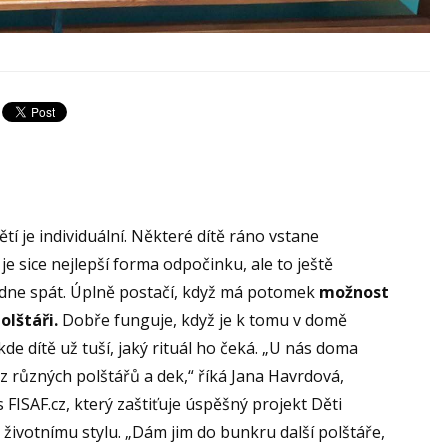
tí je individuální. Některé dítě ráno vstane
je sice nejlepší forma odpočinku, ale to ještě
edne spát. Úplně postačí, když má potomek
možnost
olštáři.
Dobře funguje, když je k tomu v domě
 kde dítě už tuší, jaký rituál ho čeká. „U nás doma
 z různých polštářů a dek,“ říká Jana Havrdová,
FISAF.cz, který zaštiťuje úspěšný projekt Děti
životnímu stylu. „Dám jim do bunkru další polštáře,