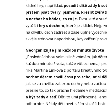
klidné hry, například:
posadit dítě zády k so
prstem psát tvary, písmena, kreslit zvířát
a nechat ho hádat, co to je.
Dvouleté a starš
využít i
hry s dechem
, které je zklidní. Nej
na chvilku dech zadržet a zase úplně vydechnou
skvěle trénovat nápodobou, kdy cvičení provádí
Neorganizujte jim každou minutu života
„Poslední dobou velmi silně vnímám, jak dět
každou minutu života, takže vůbec nemají pros
říká Martina Linková z portálu kreativního tvo
nechat dětem chvíli času pro sebe, ať si dě
jak se za chvilku zaberou do hry nebo začtou 
přesně to, co tak pracně hledáme v meditacíc
a být tady a teď.
Děti to umí přirozeně, jen
odbornice. Někdy děti neví, s čím si začít hrát