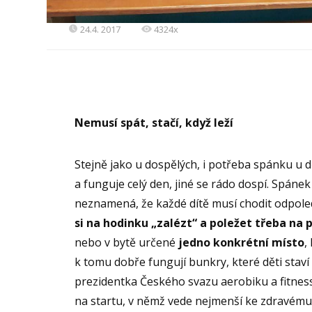
24.4. 2017
4324x
Nemusí spát, stačí, když leží
Stejně jako u dospělých, i potřeba spánku u dě
a funguje celý den, jiné se rádo dospí. Spánek 
neznamená, že každé dítě musí chodit odpol
si na hodinku „zalézt“ a poležet třeba na p
nebo v bytě určené
jedno konkrétní místo
,
k tomu dobře fungují bunkry, které děti staví
prezidentka Českého svazu aerobiku a fitness 
na startu, v němž vede nejmenší ke zdravému 