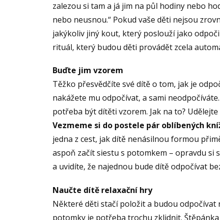
zalezou si tam a já jim na půl hodiny nebo h
nebo neusnou.“ Pokud vaše děti nejsou zrovn
jakýkoliv jiný kout, který poslouží jako odpoči
rituál, který budou děti provádět zcela automa
Buďte jim vzorem
Těžko přesvědčíte své dítě o tom, jak je odpoč
nakážete mu odpočívat, a sami neodpočíváte. J
potřeba být dítěti vzorem. Jak na to? Udělejte
Vezmeme si do postele pár oblíbených kníž
jedna z cest, jak dítě nenásilnou formou přimět
aspoň začít siestu s potomkem – opravdu si spo
a uvidíte, že najednou bude dítě odpočívat be
Naučte dítě relaxační hry
Některé děti stačí položit a budou odpočíva
potomky je potřeba trochu zklidnit. Štěpánka