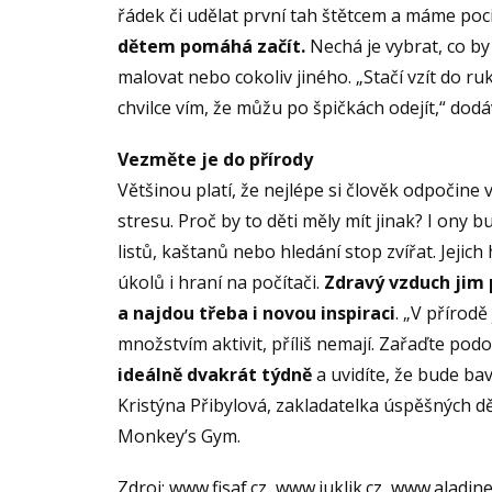
řádek či udělat první tah štětcem a máme pocit
dětem pomáhá začít.
Nechá je vybrat, co by 
malovat nebo cokoliv jiného. „Stačí vzít do ru
chvilce vím, že můžu po špičkách odejít,“ dodá
Vezměte je do přírody
Většinou platí, že nejlépe si člověk odpočine 
stresu. Proč by to děti měly mít jinak? I ony
listů, kaštanů nebo hledání stop zvířat. Jejich
úkolů i hraní na počítači.
Zdravý vzduch jim p
a najdou třeba i novou inspiraci
. „V přírodě
množstvím aktivit, příliš nemají. Zařaďte p
ideálně dvakrát týdně
a uvidíte, že bude bavi
Kristýna Přibylová, zakladatelka úspěšných d
Monkey’s Gym.
Zdroj: www.fisaf.cz, www.juklik.cz, www.alad