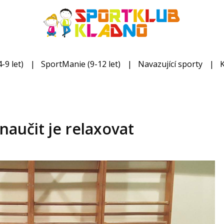
-9 let)
SportManie (9-12 let)
Navazující sporty
a naučit je relaxovat