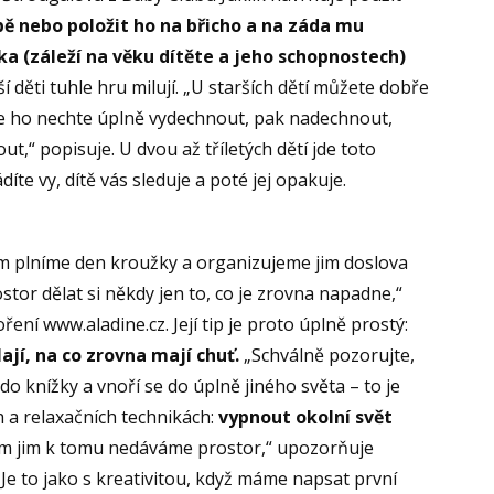
bě nebo položit ho na břicho a na záda mu
ka (záleží na věku dítěte a jeho schopnostech)
í děti tuhle hru milují. „U starších dětí můžete dobře
prve ho nechte úplně vydechnout, pak nadechnout,
t,“ popisuje. U dvou až tříletých dětí jde toto
te vy, dítě vás sleduje a poté jej opakuje.
em plníme den kroužky a organizujeme jim doslova
tor dělat si někdy jen to, co je zrovna napadne,“
ření www.aladine.cz. Její tip je proto úplně prostý:
lají, na co zrovna mají chuť.
„Schválně pozorujte,
do knížky a vnoří se do úplně jiného světa – to je
h a relaxačních technikách:
vypnout okolní svět
om jim k tomu nedáváme prostor,“ upozorňuje
. Je to jako s kreativitou, když máme napsat první