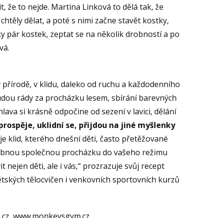
, že to nejde. Martina Linková to dělá tak, že
chtěly dělat, a poté s nimi začne stavět kostky,
ky pár kostek, zeptat se na několik drobností a po
vá.
v přírodě, v klidu, daleko od ruchu a každodenního
 budou rády za procházku lesem, sbírání barevných
 hlava si krásně odpočine od sezení v lavici, dělání
rospěje, uklidní se, přijdou na jiné myšlenky
 je klid, kterého dnešní děti, často přetěžované
odobnou společnou procházku do vašeho režimu
t nejen děti, ale i vás,“ prozrazuje svůj recept
ětských tělocvičen i venkovních sportovních kurzů
ine.cz, www.monkeysgym.cz