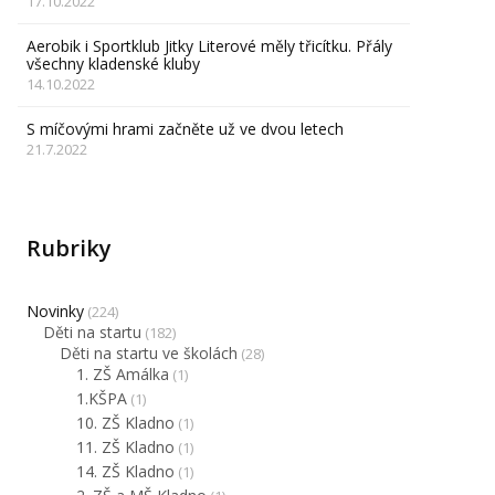
17.10.2022
Aerobik i Sportklub Jitky Literové měly třicítku. Přály
všechny kladenské kluby
14.10.2022
S míčovými hrami začněte už ve dvou letech
21.7.2022
Rubriky
Novinky
(224)
Děti na startu
(182)
Děti na startu ve školách
(28)
1. ZŠ Amálka
(1)
1.KŠPA
(1)
10. ZŠ Kladno
(1)
11. ZŠ Kladno
(1)
14. ZŠ Kladno
(1)