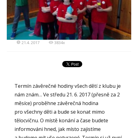
21.4. 2017
3834x
Termín závěrečné hodiny všech dětí z klubu je
nám znám… Ve středu 21. 6. 2017 (přesně za 2
měsíce) proběhne závěrečná hodina
pro všechny děti a bude se konat mimo
tělocvičnu. O místě konání a čase budete
informováni hned, jak místo zajistíme
a budeme mít vše potvrzené. Termín si už nyní