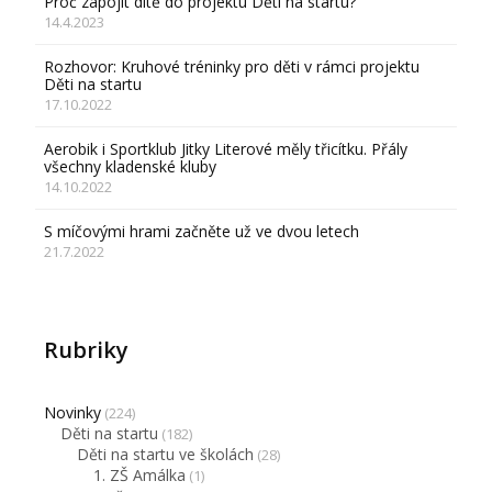
Proč zapojit dítě do projektu Děti na startu?
14.4.2023
Rozhovor: Kruhové tréninky pro děti v rámci projektu
Děti na startu
17.10.2022
Aerobik i Sportklub Jitky Literové měly třicítku. Přály
všechny kladenské kluby
14.10.2022
S míčovými hrami začněte už ve dvou letech
21.7.2022
Rubriky
Novinky
(224)
Děti na startu
(182)
Děti na startu ve školách
(28)
1. ZŠ Amálka
(1)