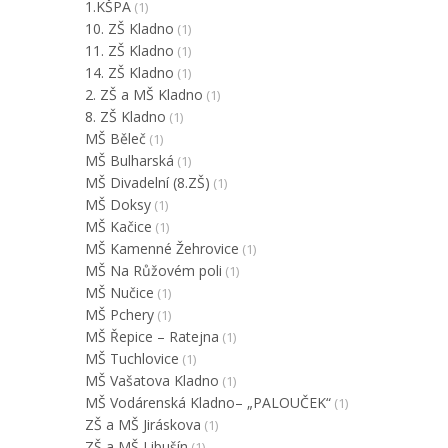
1.KŠPA
(1)
10. ZŠ Kladno
(1)
11. ZŠ Kladno
(1)
14. ZŠ Kladno
(1)
2. ZŠ a MŠ Kladno
(1)
8. ZŠ Kladno
(1)
MŠ Běleč
(1)
MŠ Bulharská
(1)
MŠ Divadelní (8.ZŠ)
(1)
MŠ Doksy
(1)
MŠ Kačice
(1)
MŠ Kamenné Žehrovice
(1)
MŠ Na Růžovém poli
(1)
MŠ Nučice
(1)
MŠ Pchery
(1)
MŠ Řepice – Ratejna
(1)
MŠ Tuchlovice
(1)
MŠ Vašatova Kladno
(1)
MŠ Vodárenská Kladno– „PALOUČEK“
(1)
ZŠ a MŠ Jiráskova
(1)
ZŠ a MŠ Libušín
(1)