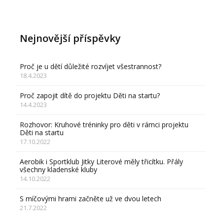
Nejnovější příspěvky
Proč je u dětí důležité rozvíjet všestrannost?
18.4.2023
Proč zapojit dítě do projektu Děti na startu?
14.4.2023
Rozhovor: Kruhové tréninky pro děti v rámci projektu
Děti na startu
17.10.2022
Aerobik i Sportklub Jitky Literové měly třicítku. Přály
všechny kladenské kluby
14.10.2022
S míčovými hrami začněte už ve dvou letech
21.7.2022